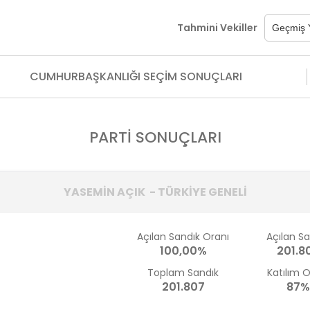
Tahmini Vekiller
CUMHURBAŞKANLIĞI SEÇİM SONUÇLARI
PARTİ SONUÇLARI
YASEMİN AÇIK - TÜRKİYE GENELİ
Açılan Sandık Oranı
Açılan S
100,00%
201.8
Toplam Sandık
Katılım 
201.807
87%