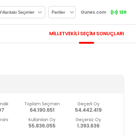
Gunes.com
120
MİLLETVEKİLİ SEÇİM SONUÇLARI
andık
Toplam Seçmen
Geçerli Oy
07
64.190.651
54.442.419
Oranı
Kullanılan Oy
Geçersiz Oy
55.836.055
1.393.636