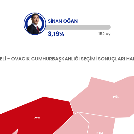
SİNAN
OĞAN
3,19%
152 oy
ELI - OVACIK
CUMHURBAŞKANLIĞI SEÇİMİ SONUÇLARI HAR
PÜL
OVA
NZM