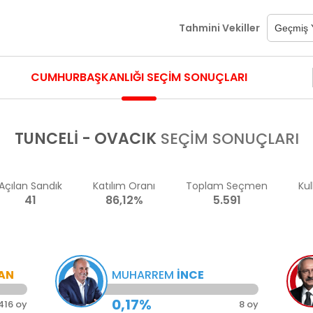
Tahmini Vekiller
CUMHURBAŞKANLIĞI SEÇİM SONUÇLARI
TUNCELI - OVACIK
SEÇİM SONUÇLARI
Açılan Sandık
Katılım Oranı
Toplam Seçmen
Kul
41
86,12%
5.591
AN
MUHARREM
İNCE
0,17%
416 oy
8 oy