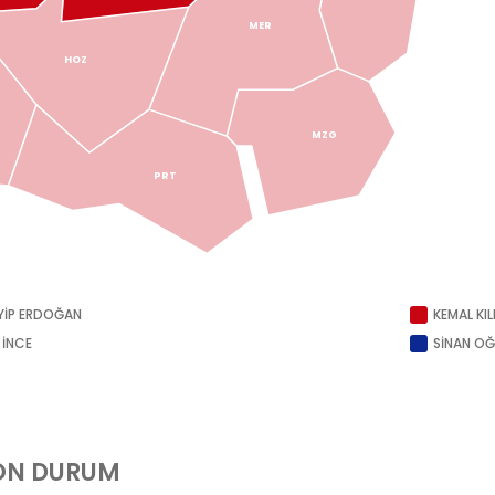
MER
HOZ
MZG
PRT
YİP ERDOĞAN
KEMAL KI
 İNCE
SİNAN O
SON DURUM