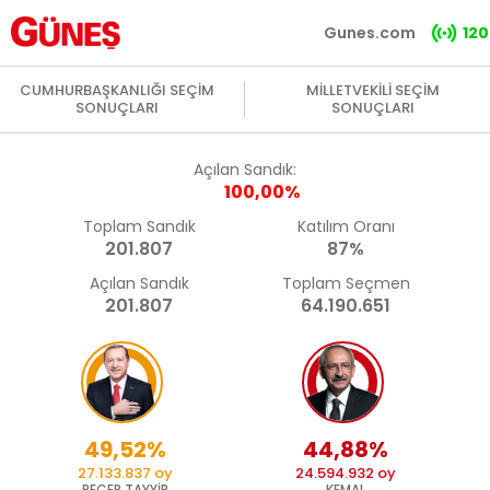
Gunes.com
120
CUMHURBAŞKANLIĞI SEÇİM
MİLLETVEKİLİ SEÇİM
SONUÇLARI
SONUÇLARI
Açılan Sandık:
100,00%
Toplam Sandık
Katılım Oranı
201.807
87%
Açılan Sandık
Toplam Seçmen
201.807
64.190.651
49,52%
44,88%
27.133.837 oy
24.594.932 oy
RECEP TAYYİP
KEMAL