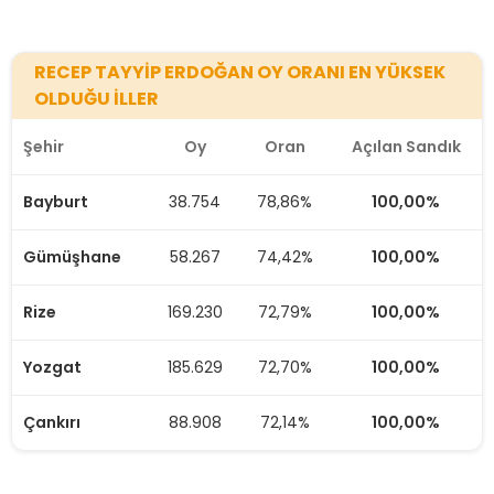
RECEP TAYYİP ERDOĞAN
49,88
671
100,00%
Bilecik
RECEP TAYYİP ERDOĞAN OY ORANI EN YÜKSEK
OLDUĞU İLLER
RECEP TAYYİP ERDOĞAN
65,08
713
100,00%
Bingöl
Şehir
Oy
Oran
Açılan Sandık
Bayburt
38.754
78,86%
100,00%
KEMAL KILIÇDAROĞLU
50,91
866
100,00%
Bitlis
Gümüşhane
58.267
74,42%
100,00%
Rize
RECEP TAYYİP ERDOĞAN
169.230
72,79%
60,88
1.010
100,00%
100,00%
Bolu
Yozgat
185.629
72,70%
100,00%
RECEP TAYYİP ERDOĞAN
51,71
717
100,00%
Burdur
Çankırı
88.908
72,14%
100,00%
KEMAL KILIÇDAROĞLU
54,58
1.592
100,00%
Çanakkale