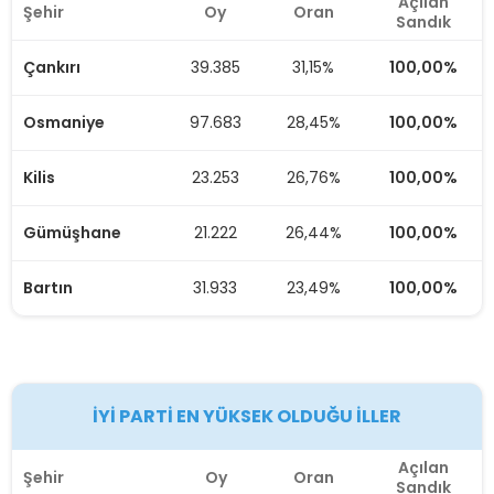
Açılan
RECEP TAYYİP ERDOĞAN
62,32
1.172
100,00%
Şehir
Oy
Oran
Osmaniye
Sandık
AK Parti
38,67%
972
100,00%
Erzincan
Çankırı
39.385
31,15%
100,00%
RECEP TAYYİP ERDOĞAN
68,6
985
100,00%
Düzce
Osmaniye
97.683
28,45%
100,00%
AK Parti
43,32%
2.241
100,00%
Erzurum
Kilis
23.253
26,76%
100,00%
CHP
34,06%
2.196
100,00%
Eskişehir
Gümüşhane
21.222
26,44%
100,00%
Bartın
31.933
23,49%
100,00%
AK Parti
44,91%
4.074
100,00%
Gaziantep
AK Parti
43,13%
1.345
100,00%
Giresun
İYİ PARTİ EN YÜKSEK OLDUĞU İLLER
Açılan
Şehir
Oy
Oran
Sandık