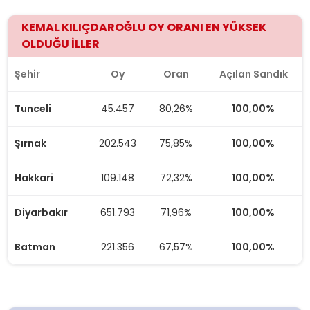
KEMAL KILIÇDAROĞLU OY ORANI EN YÜKSEK
OLDUĞU İLLER
RECEP TAYYİP ERDOĞAN
72,14
701
100,00%
Çankırı
Şehir
Oy
Oran
Açılan Sandık
Tunceli
45.457
80,26%
100,00%
RECEP TAYYİP ERDOĞAN
61,74
1.700
100,00%
Çorum
Şırnak
202.543
75,85%
100,00%
KEMAL KILIÇDAROĞLU
48,36
2.461
100,00%
Denizli
Hakkari
109.148
72,32%
100,00%
Diyarbakır
651.793
71,96%
100,00%
KEMAL KILIÇDAROĞLU
71,96
3.685
100,00%
Diyarbakır
Batman
221.356
67,57%
100,00%
KEMAL KILIÇDAROĞLU
63,46
1.024
100,00%
Edirne