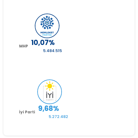
KEMAL KILIÇDAROĞLU
66,11
1.846
100,00%
Mardin
KEMAL KILIÇDAROĞLU
62,9
2.439
100,00%
Muğla
10,07%
MHP
5.484.515
KEMAL KILIÇDAROĞLU
58,88
861
100,00%
Muş
RECEP TAYYİP ERDOĞAN
62,88
749
100,00%
Nevşehir
9,68%
RECEP TAYYİP ERDOĞAN
58,49
821
100,00%
Niğde
İyi Parti
5.272.482
RECEP TAYYİP ERDOĞAN
62,16
2.094
100,00%
Ordu