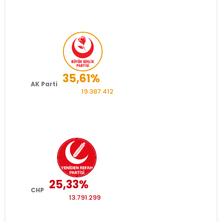
Memleket
RECEP TAYYİP ERDOĞAN
68,94
4.998
100,00%
Konya
RECEP TAYYİP ERDOĞAN
66,31
1.607
100,00%
Kütahya
35,61%
AK Parti
19.387.412
RECEP TAYYİP ERDOĞAN
69,39
1.901
100,00%
Malatya
RECEP TAYYİP ERDOĞAN
47,15
3.578
100,00%
Manisa
25,33%
CHP
RECEP TAYYİP ERDOĞAN
71,88
2.405
100,00%
K.Maraş
13.791.299