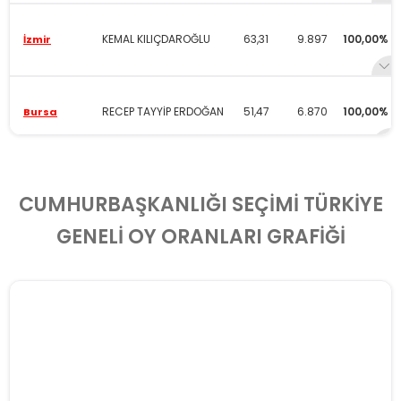
KEMAL KILIÇDAROĞLU
63,31
9.897
100,00%
İzmir
RECEP TAYYİP ERDOĞAN
51,47
6.870
100,00%
Bursa
KEMAL KILIÇDAROĞLU
50,89
4.785
100,00%
Adana
CUMHURBAŞKANLIĞI SEÇİMİ TÜRKİYE
GENELİ OY ORANLARI GRAFİĞİ
RECEP TAYYİP ERDOĞAN
66,2
1.452
100,00%
Adıyaman
RECEP TAYYİP ERDOĞAN
63,86
1.885
100,00%
Afyon