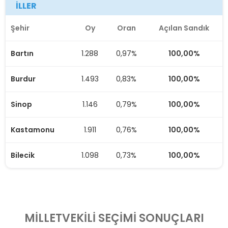
İLLER
Şehir
Oy
Oran
Açılan Sandık
RECEP TAYYİP ERDOĞAN
74,42
568
100,00%
Gümüşhane
Bartın
1.288
0,97%
100,00%
KEMAL KILIÇDAROĞLU
72,32
591
100,00%
Burdur
Hakkari
1.493
0,83%
100,00%
Sinop
1.146
0,79%
100,00%
KEMAL KILIÇDAROĞLU
48,08
3.154
100,00%
Hatay
Kastamonu
1.911
0,76%
100,00%
Bilecik
1.098
0,73%
100,00%
RECEP TAYYİP ERDOĞAN
53,65
1.085
100,00%
Isparta
KEMAL KILIÇDAROĞLU
57,18
4.134
100,00%
Mersin
MİLLETVEKİLİ SEÇİMİ SONUÇLARI