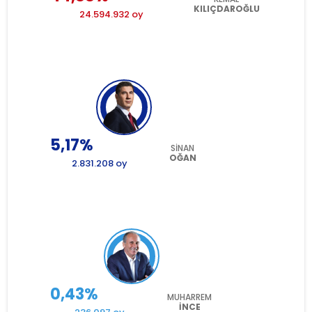
KILIÇDAROĞLU
24.594.932 oy
5,17%
SİNAN
OĞAN
2.831.208 oy
0,43%
MUHARREM
İNCE