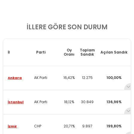
RECEP TAYYİP ERDOĞAN
72,79
1.005
100,00%
Rize
İLLERE GÖRE SON DURUM
RECEP TAYYİP ERDOĞAN
64,75
2.447
100,00%
Sakarya
Oy
Toplam
İl
Parti
Açılan Sandık
Oranı
Sandık
RECEP TAYYİP ERDOĞAN
62,02
3.423
100,00%
Samsun
AK Parti
16,42%
12.275
100,00%
Ankara
KEMAL KILIÇDAROĞLU
56,26
745
100,00%
Siirt
AK Parti
18,12%
30.849
136,96%
İstanbul
RECEP TAYYİP ERDOĞAN
58,52
793
100,00%
Sinop
CHP
20,71%
9.897
199,80%
İzmir