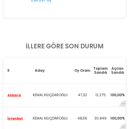
236.097 oy
İLLERE GÖRE SON DURUM
Toplam
Açılan
İl
Aday
Oy Oranı
Sandık
Sandık
KEMAL KILIÇDAROĞLU
47,32
12.275
100,00%
Ankara
KEMAL KILIÇDAROĞLU
48,56
30.849
100,00%
İstanbul