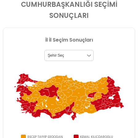
CUMHURBAŞKANLIĞI SEÇİMİ
SONUÇLARI
İl İl Seçim Sonuçları
KRK
BRT
SNP
KAS
ART
EDR
ARD
İST
TEK
ZON
SMN
KRB
İST
RİZ
KCL
TRB
ORD
DÜZ
SAK
GİR
ÇNK
AMS
KRS
YAL
BOL
ÇRM
GMŞ
TOK
BAY
IĞD
BRS
ERM
ÇNK
BİL
AĞR
BAL
ANK
KRK
ERN
YZG
ESK
SİV
KTH
KIR
TUN
BNG
MUŞ
MNS
VAN
NEV
AFY
ELZ
BTL
KAY
UŞK
MLT
İZR
DİY
AKS
SRT
BAT
KON
MRŞ
HKR
NİĞ
AYD
DNZ
ADY
ISP
ŞRK
BUR
MRD
MUĞ
ŞAN
KRM
OSM
GAZ
ANT
ADN
KLS
MER
HTY
RECEP TAYYİP
ERDOĞAN
KEMAL
KILIÇDAROĞLU