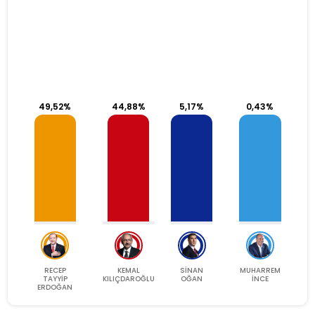
KEMAL KILIÇDAROĞLU
65,8
1.207
100,00%
Ağrı
RECEP TAYYİP ERDOĞAN
56,25
971
100,00%
Amasya
49,52%
44,88%
5,17%
0,43%
KEMAL KILIÇDAROĞLU
53,13
5.592
100,00%
Antalya
RECEP TAYYİP ERDOĞAN
47,68
637
100,00%
Artvin
KEMAL KILIÇDAROĞLU
56,04
2.720
100,00%
Aydın
RECEP
KEMAL
SİNAN
MUHARREM
TAYYİP
KILIÇDAROĞLU
OĞAN
İNCE
KEMAL KILIÇDAROĞLU
48,67
3.322
100,00%
Balıkesir
ERDOĞAN