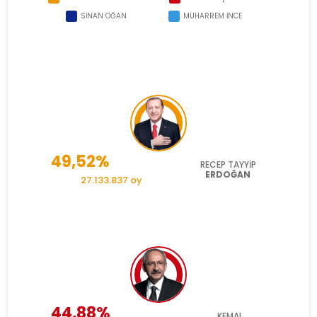
SİNAN
OĞAN
MUHARREM
İNCE
49,52%
RECEP TAYYİP
ERDOĞAN
27.133.837 oy
44,88%
KEMAL