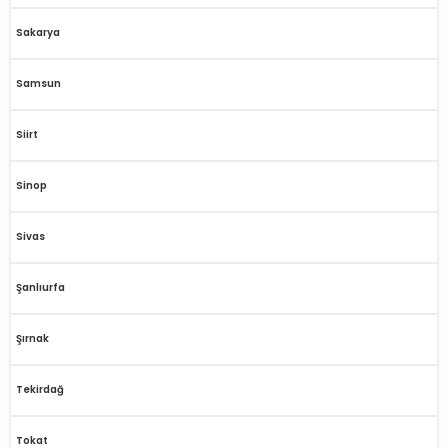
Sakarya
Samsun
Siirt
Sinop
Sivas
Şanlıurfa
Şırnak
Tekirdağ
Tokat