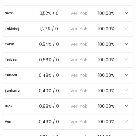
0,52% / 0
Veri Yok
100,00%
Sivas
1,27% / 0
Veri Yok
100,00%
Tekirdağ
0,54% / 0
Veri Yok
100,00%
Tokat
0,86% / 0
Veri Yok
100,00%
Trabzon
0,48% / 0
Veri Yok
100,00%
Tunceli
0,40% / 0
Veri Yok
100,00%
Şanlıurfa
0,88% / 0
Veri Yok
100,00%
Uşak
0,49% / 0
Veri Yok
100,00%
Van