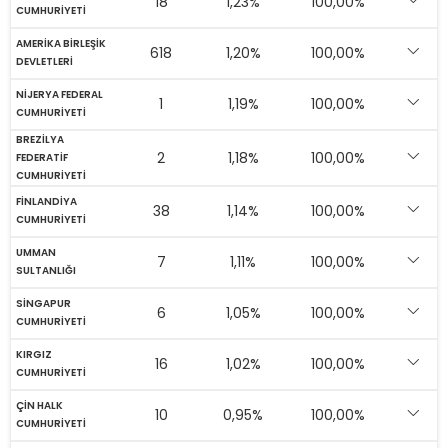
18
1,23%
100,00%
CUMHURİYETİ
AMERİKA BİRLEŞİK
618
1,20%
100,00%
DEVLETLERİ
NİJERYA FEDERAL
1
1,19%
100,00%
CUMHURİYETİ
BREZİLYA
2
1,18%
100,00%
FEDERATİF
CUMHURİYETİ
FİNLANDİYA
38
1,14%
100,00%
CUMHURİYETİ
UMMAN
7
1,11%
100,00%
SULTANLIĞI
SİNGAPUR
6
1,05%
100,00%
CUMHURİYETİ
KIRGIZ
16
1,02%
100,00%
CUMHURİYETİ
ÇİN HALK
10
0,95%
100,00%
CUMHURİYETİ