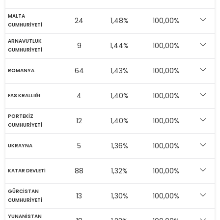
MALTA
24
1,48%
100,00%
CUMHURİYETİ
ARNAVUTLUK
9
1,44%
100,00%
CUMHURİYETİ
64
1,43%
100,00%
ROMANYA
4
1,40%
100,00%
FAS KRALLIĞI
PORTEKİZ
12
1,40%
100,00%
CUMHURİYETİ
5
1,36%
100,00%
UKRAYNA
88
1,32%
100,00%
KATAR DEVLETİ
GÜRCİSTAN
13
1,30%
100,00%
CUMHURİYETİ
YUNANİSTAN