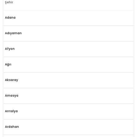
Şehir
Adana
Adıyaman
Afyon
Ağrı
Aksaray
Amasya
Antalya
Ardahan