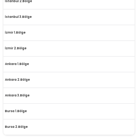
İstanbul 2.Bölge
İstanbul 3.Bölge
İzmir 1.Bölge
İzmir 2.Bölge
Ankara 1.Bölge
Ankara 2.Bölge
Ankara 3.Bölge
Bursa 1.Bölge
Bursa 2.Bölge