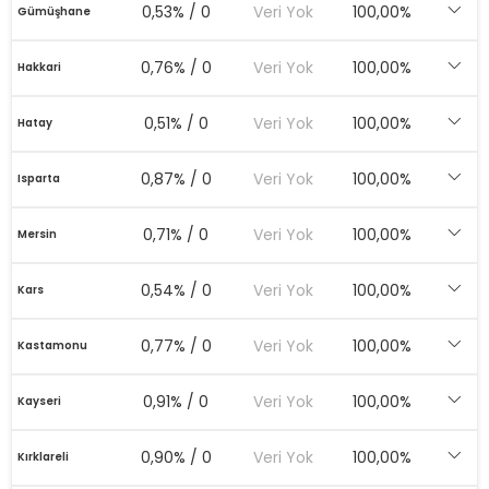
0,53% / 0
Veri Yok
100,00%
Gümüşhane
0,76% / 0
Veri Yok
100,00%
Hakkari
0,51% / 0
Veri Yok
100,00%
Hatay
0,87% / 0
Veri Yok
100,00%
Isparta
0,71% / 0
Veri Yok
100,00%
Mersin
0,54% / 0
Veri Yok
100,00%
Kars
0,77% / 0
Veri Yok
100,00%
Kastamonu
0,91% / 0
Veri Yok
100,00%
Kayseri
0,90% / 0
Veri Yok
100,00%
Kırklareli