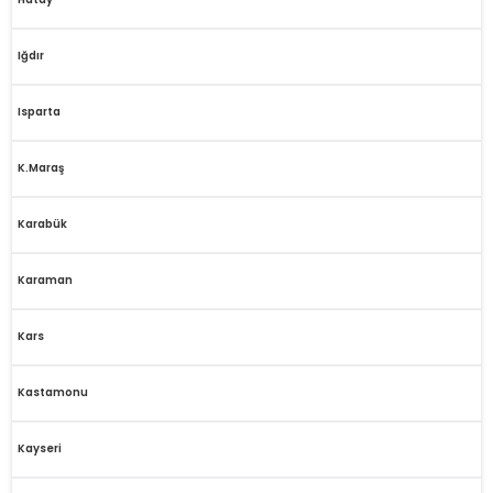
Iğdır
Isparta
K.Maraş
Karabük
Karaman
Kars
Kastamonu
Kayseri