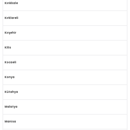
Kırıkkale
Kırklareli
Kırşehir
Kilis
Kocaeli
Konya
Kütahya
Malatya
Manisa