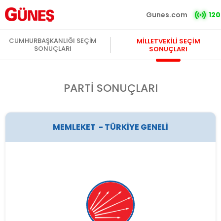
Gunes.com
120
CUMHURBAŞKANLIĞI SEÇİM
MİLLETVEKİLİ SEÇİM
SONUÇLARI
SONUÇLARI
PARTİ SONUÇLARI
MEMLEKET - TÜRKİYE GENELİ
0,92%
502.802 oy
MEMLEKET