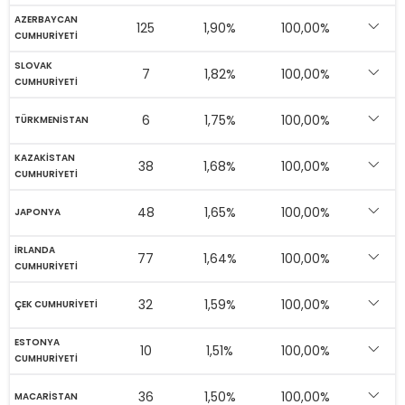
AZERBAYCAN
125
1,90%
100,00%
CUMHURİYETİ
SLOVAK
7
1,82%
100,00%
CUMHURİYETİ
6
1,75%
100,00%
TÜRKMENİSTAN
KAZAKİSTAN
38
1,68%
100,00%
CUMHURİYETİ
48
1,65%
100,00%
JAPONYA
İRLANDA
77
1,64%
100,00%
CUMHURİYETİ
32
1,59%
100,00%
ÇEK CUMHURİYETİ
ESTONYA
10
1,51%
100,00%
CUMHURİYETİ
36
1,50%
100,00%
MACARİSTAN