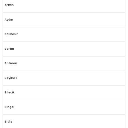
Artvin
Aydın
Balıkesir
Bartın
Batman
Bayburt
Bilecik
Bingöl
Bitlis