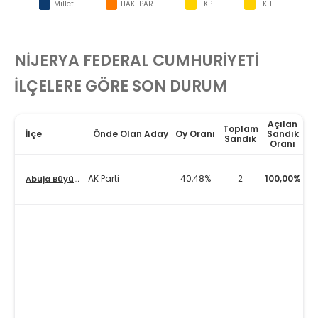
Millet
HAK-PAR
TKP
TKH
NİJERYA FEDERAL CUMHURİYETİ
İLÇELERE GÖRE SON DURUM
Açılan
Toplam
İlçe
Önde Olan Aday
Oy Oranı
Sandık
Sandık
Oranı
AK Parti
40,48%
2
100,00%
Abuja Büyükelçiliği