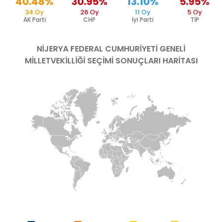
40.48%
30.95%
13.10%
5.95%
34 Oy
26 Oy
11 Oy
5 Oy
AK Parti
CHP
İyi Parti
TİP
NİJERYA FEDERAL CUMHURİYETİ
GENELİ
MİLLETVEKİLLİĞİ SEÇİMİ SONUÇLARI HARİTASI