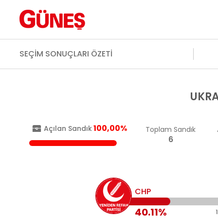
SEÇİM SONUÇLARI ÖZETİ
UKR
100,00%
Açılan Sandık
Toplam Sandık
6
CHP
40.11%