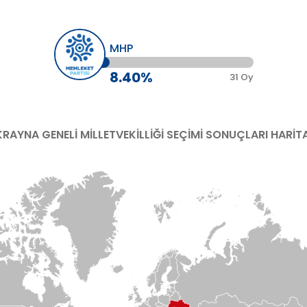
MHP
8.40%
31 Oy
KRAYNA
GENELİ MİLLETVEKİLLİĞİ SEÇİMİ SONUÇLARI HARİT