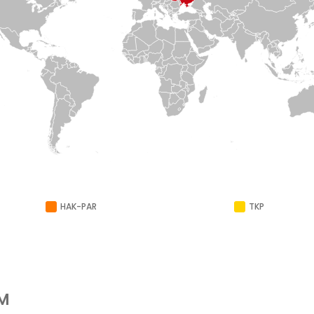
HAK-PAR
TKP
UM