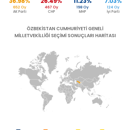
36.98%
26.49%
11.23%
7.03%
652 Oy
467 Oy
198 Oy
124 Oy
AK Parti
CHP
MHP
İyi Parti
ÖZBEKİSTAN CUMHURİYETİ
GENELİ
MİLLETVEKİLLİĞİ SEÇİMİ SONUÇLARI HARİTASI