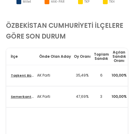
Millet
HAK-PAR
TKP
TKH
ÖZBEKİSTAN CUMHURİYETİ
İLÇELERE
GÖRE SON DURUM
Açılan
Toplam
İlçe
Önde Olan Aday
Oy Oranı
Sandık
Sandık
Oranı
AK Parti
35,49%
6
100,00%
Taşkent Büyükelçiliği
AK Parti
47,69%
3
100,00%
Semerkant Başkonsolosluğu