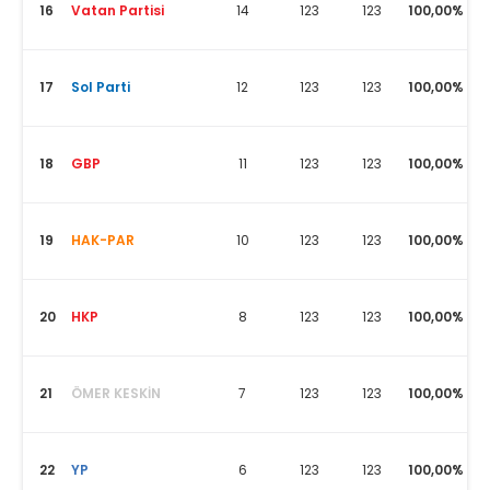
16
Vatan Partisi
14
123
123
100,00%
17
Sol Parti
12
123
123
100,00%
18
GBP
11
123
123
100,00%
19
HAK-PAR
10
123
123
100,00%
20
HKP
8
123
123
100,00%
21
ÖMER KESKİN
7
123
123
100,00%
22
YP
6
123
123
100,00%