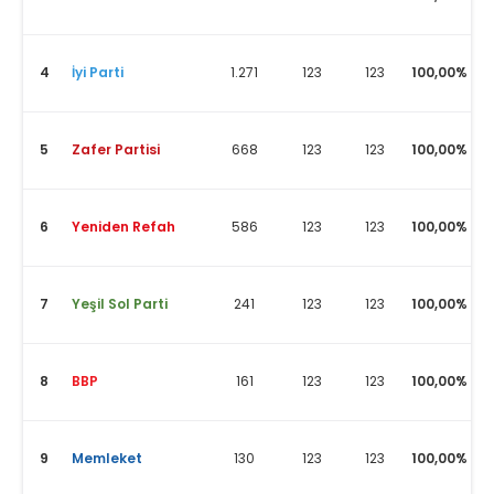
4
İyi Parti
1.271
123
123
100,00%
5
Zafer Partisi
668
123
123
100,00%
6
Yeniden Refah
586
123
123
100,00%
7
Yeşil Sol Parti
241
123
123
100,00%
8
BBP
161
123
123
100,00%
9
Memleket
130
123
123
100,00%