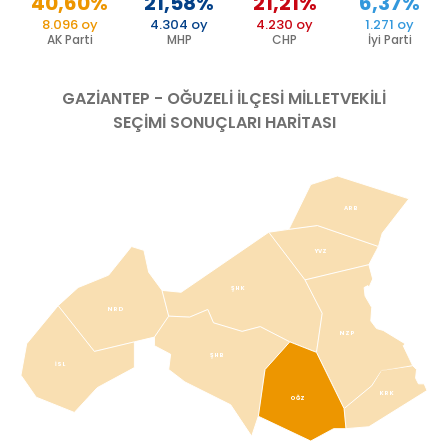
40,60%
21,58%
21,21%
6,37%
8.096 oy
4.304 oy
4.230 oy
1.271 oy
AK Parti
MHP
CHP
İyi Parti
GAZIANTEP - OĞUZELİ
İLÇESİ MİLLETVEKİLİ
SEÇİMİ SONUÇLARI HARİTASI
ARB
YVZ
ŞHK
NRD
NZP
ŞHB
İSL
KRK
OĞZ