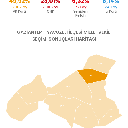
49,92%
23,01%
6,32%
6,14%
6.087 oy
2.806 oy
771 oy
749 oy
AK Parti
CHP
Yeniden
İyi Parti
Refah
GAZIANTEP - YAVUZELİ
İLÇESİ MİLLETVEKİLİ
SEÇİMİ SONUÇLARI HARİTASI
ARB
YVZ
ŞHK
NRD
NZP
ŞHB
İSL
KRK
OĞZ