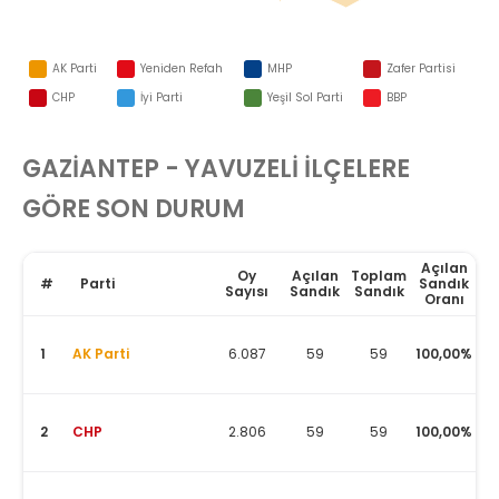
AK Parti
Yeniden Refah
MHP
Zafer Partisi
CHP
İyi Parti
Yeşil Sol Parti
BBP
Memleket
TKP
GAZIANTEP - YAVUZELİ
İLÇELERE
GÖRE SON DURUM
Açılan
Oy
Açılan
Toplam
#
Parti
Sandık
Sayısı
Sandık
Sandık
Oranı
1
AK Parti
6.087
59
59
100,00%
2
CHP
2.806
59
59
100,00%