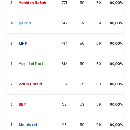
3
Yeniden Refah
771
59
59
100,00%
4
İyi Parti
749
59
59
100,00%
5
MHP
734
59
59
100,00%
6
Yeşil Sol Parti
612
59
59
100,00%
7
Zafer Partisi
136
59
59
100,00%
8
BBP
52
59
59
100,00%
9
Memleket
48
59
59
100,00%