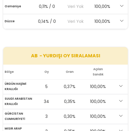
0,11% / 0
Veri Yok
100,00%
Osmaniye
0,14% / 0
Veri Yok
100,00%
Düzce
AB - YURDIŞI OY SIRALAMASI
Açılan
Bölge
Oy
Oran
Sandık
ÜRDÜN HAŞİMİ
5
0,37%
100,00%
KRALLIĞI
SUUDİ ARABİSTAN
34
0,35%
100,00%
KRALLIĞI
GÜRCİSTAN
3
0,30%
100,00%
CUMHURİYETİ
MISIR ARAP