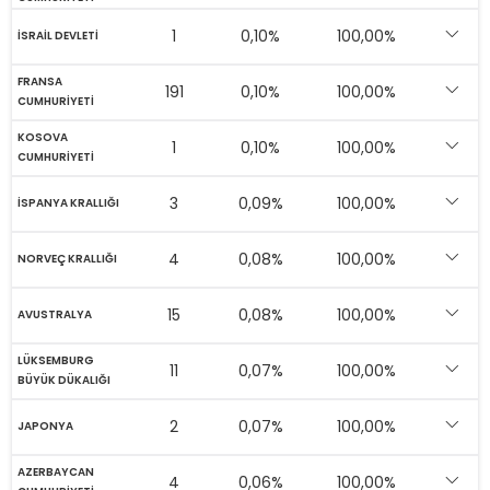
1
0,10%
100,00%
İSRAİL DEVLETİ
FRANSA
191
0,10%
100,00%
CUMHURİYETİ
KOSOVA
1
0,10%
100,00%
CUMHURİYETİ
3
0,09%
100,00%
İSPANYA KRALLIĞI
4
0,08%
100,00%
NORVEÇ KRALLIĞI
15
0,08%
100,00%
AVUSTRALYA
LÜKSEMBURG
11
0,07%
100,00%
BÜYÜK DÜKALIĞI
2
0,07%
100,00%
JAPONYA
AZERBAYCAN
4
0,06%
100,00%