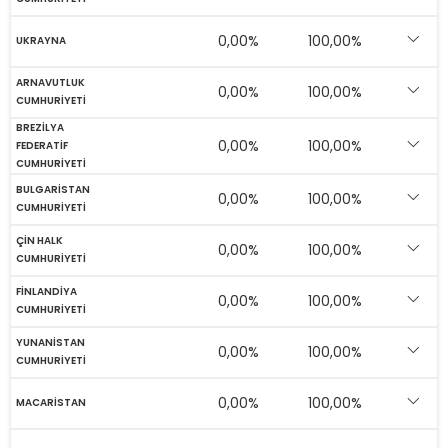
0,00%
100,00%
UKRAYNA
ARNAVUTLUK
0,00%
100,00%
CUMHURİYETİ
BREZİLYA
0,00%
100,00%
FEDERATİF
CUMHURİYETİ
BULGARİSTAN
0,00%
100,00%
CUMHURİYETİ
ÇİN HALK
0,00%
100,00%
CUMHURİYETİ
FİNLANDİYA
0,00%
100,00%
CUMHURİYETİ
YUNANİSTAN
0,00%
100,00%
CUMHURİYETİ
0,00%
100,00%
MACARİSTAN