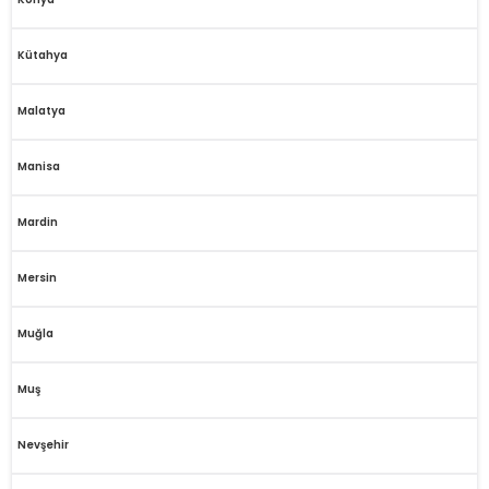
Kütahya
Malatya
Manisa
Mardin
Mersin
Muğla
Muş
Nevşehir