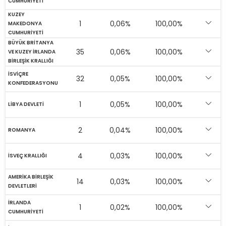
CUMHURİYETİ
KUZEY
1
0,06%
100,00%
MAKEDONYA
CUMHURİYETİ
BÜYÜK BRİTANYA
35
0,06%
100,00%
VE KUZEY İRLANDA
BİRLEŞİK KRALLIĞI
İSVİÇRE
32
0,05%
100,00%
KONFEDERASYONU
1
0,05%
100,00%
LİBYA DEVLETİ
2
0,04%
100,00%
ROMANYA
4
0,03%
100,00%
İSVEÇ KRALLIĞI
AMERİKA BİRLEŞİK
14
0,03%
100,00%
DEVLETLERİ
İRLANDA
1
0,02%
100,00%
CUMHURİYETİ