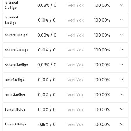
İstanbul
0,08% / 0
Veri Yok
100,00%
2.Bölge
İstanbul
0,10% / 0
Veri Yok
100,00%
3.Bölge
0,08% / 0
Veri Yok
100,00%
Ankara 1.Bölge
0,10% / 0
Veri Yok
100,00%
Ankara 2.Bölge
0,08% / 0
Veri Yok
100,00%
Ankara 3.Bölge
0,10% / 0
Veri Yok
100,00%
İzmir 1.Bölge
0,10% / 0
Veri Yok
100,00%
İzmir 2.Bölge
0,10% / 0
Veri Yok
100,00%
Bursa 1.Bölge
0,15% / 0
Veri Yok
100,00%
Bursa 2.Bölge