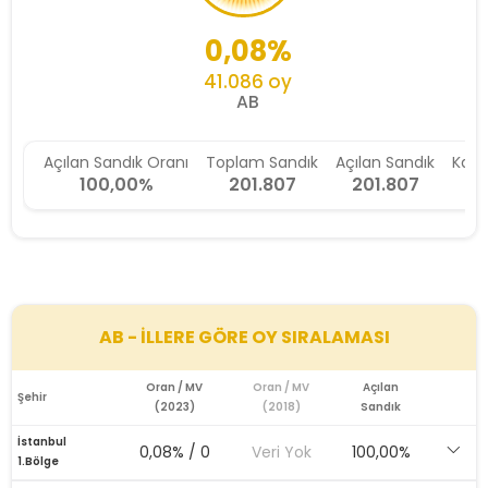
Açılan Sandık Oranı
Toplam Sandık
Açılan Sandık
Katı
100,00%
201.807
201.807
AB - İLLERE GÖRE OY SIRALAMASI
Oran / MV
Oran / MV
Açılan
Şehir
(2023)
(2018)
Sandık
İstanbul
0,08% / 0
Veri Yok
100,00%
1.Bölge