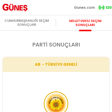
Gunes.com
120
CUMHURBAŞKANLIĞI SEÇİM
MİLLETVEKİLİ SEÇİM
SONUÇLARI
SONUÇLARI
PARTİ SONUÇLARI
AB - TÜRKİYE GENELİ
0,08%
41.086 oy
AB