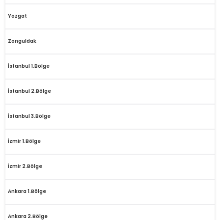
Yozgat
Zonguldak
İstanbul 1.Bölge
İstanbul 2.Bölge
İstanbul 3.Bölge
İzmir 1.Bölge
İzmir 2.Bölge
Ankara 1.Bölge
Ankara 2.Bölge