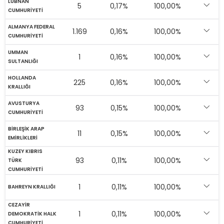
LÜBNAN
5
0,17%
100,00%
CUMHURİYETİ
ALMANYA FEDERAL
1.169
0,16%
100,00%
CUMHURİYETİ
UMMAN
1
0,16%
100,00%
SULTANLIĞI
HOLLANDA
225
0,16%
100,00%
KRALLIĞI
AVUSTURYA
93
0,15%
100,00%
CUMHURİYETİ
BİRLEŞİK ARAP
11
0,15%
100,00%
EMİRLİKLERİ
KUZEY KIBRIS
93
0,11%
100,00%
TÜRK
CUMHURİYETİ
1
0,11%
100,00%
BAHREYN KRALLIĞI
CEZAYİR
1
0,11%
100,00%
DEMOKRATİK HALK
CUMHURİYETİ