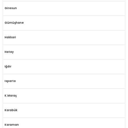
Giresun
Gümüşhane
Hakkari
Hatay
Iğdır
Isparta
K.Maraş
Karabük
Karaman