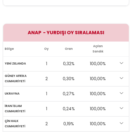
ANAP - YURDIŞI OY SIRALAMASI
Açılan
Bölge
Oy
Oran
Sandık
1
0,32%
100,00%
YENİ ZELANDA
GÜNEY AFRİKA
2
0,30%
100,00%
CUMHURİYETİ
1
0,27%
100,00%
UKRAYNA
İRAN İSLAM
1
0,24%
100,00%
CUMHURİYETİ
ÇİN HALK
2
0,19%
100,00%
CUMHURİYETİ