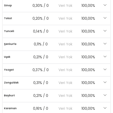
0,30% / 0
Veri Yok
100,00%
Sinop
0,20% / 0
Veri Yok
100,00%
Tokat
0,14% / 0
Veri Yok
100,00%
Tunceli
0,11% / 0
Veri Yok
100,00%
Şanlıurfa
0,21% / 0
Veri Yok
100,00%
Uşak
0,37% / 0
Veri Yok
100,00%
Yozgat
0,31% / 0
Veri Yok
100,00%
Zonguldak
0,21% / 0
Veri Yok
100,00%
Bayburt
0,16% / 0
Veri Yok
100,00%
Karaman