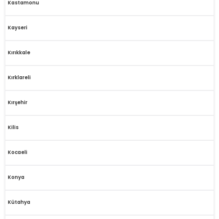
Kastamonu
Kayseri
Kırıkkale
Kırklareli
Kırşehir
Kilis
Kocaeli
Konya
Kütahya