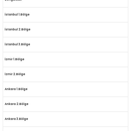
İstanbul 1.Bölge
İstanbul 2.Bölge
İstanbul 3.Bölge
İzmir 1.Bölge
İzmir 2.Bölge
Ankara 1.Bölge
Ankara 2.Bölge
Ankara 3.Bölge