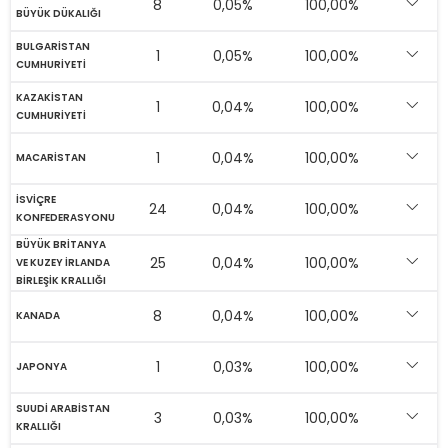
8
0,05%
100,00%
BÜYÜK DÜKALIĞI
BULGARİSTAN
1
0,05%
100,00%
CUMHURİYETİ
KAZAKİSTAN
1
0,04%
100,00%
CUMHURİYETİ
1
0,04%
100,00%
MACARİSTAN
İSVİÇRE
24
0,04%
100,00%
KONFEDERASYONU
BÜYÜK BRİTANYA
25
0,04%
100,00%
VE KUZEY İRLANDA
BİRLEŞİK KRALLIĞI
8
0,04%
100,00%
KANADA
1
0,03%
100,00%
JAPONYA
SUUDİ ARABİSTAN
3
0,03%
100,00%
KRALLIĞI