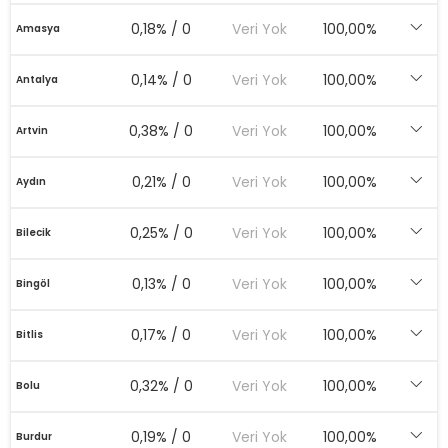
0,18% / 0
Veri Yok
100,00%
Amasya
0,14% / 0
Veri Yok
100,00%
Antalya
0,38% / 0
Veri Yok
100,00%
Artvin
0,21% / 0
Veri Yok
100,00%
Aydın
0,25% / 0
Veri Yok
100,00%
Bilecik
0,13% / 0
Veri Yok
100,00%
Bingöl
0,17% / 0
Veri Yok
100,00%
Bitlis
0,32% / 0
Veri Yok
100,00%
Bolu
0,19% / 0
Veri Yok
100,00%
Burdur