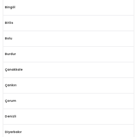
Bingöl
Bitlis
Bolu
Burdur
Çanakkale
Çankırı
Çorum
Denizli
Diyarbakır