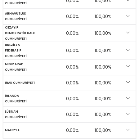
0,00%
100,00%
CUMHURİYETİ
ARNAVUTLUK
0,00%
100,00%
CUMHURİYETİ
CEZAYİR
0,00%
100,00%
DEMOKRATİK HALK
CUMHURİYETİ
BREZİLYA
0,00%
100,00%
FEDERATİF
CUMHURİYETİ
MISIR ARAP
0,00%
100,00%
CUMHURİYETİ
0,00%
100,00%
IRAK CUMHURİYETİ
İRLANDA
0,00%
100,00%
CUMHURİYETİ
LÜBNAN
0,00%
100,00%
CUMHURİYETİ
0,00%
100,00%
MALEZYA