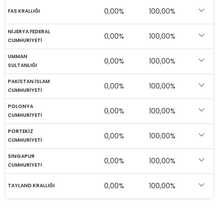
0,00%
100,00%
FAS KRALLIĞI
NİJERYA FEDERAL
0,00%
100,00%
CUMHURİYETİ
UMMAN
0,00%
100,00%
SULTANLIĞI
PAKİSTAN İSLAM
0,00%
100,00%
CUMHURİYETİ
POLONYA
0,00%
100,00%
CUMHURİYETİ
PORTEKİZ
0,00%
100,00%
CUMHURİYETİ
SİNGAPUR
0,00%
100,00%
CUMHURİYETİ
0,00%
100,00%
TAYLAND KRALLIĞI